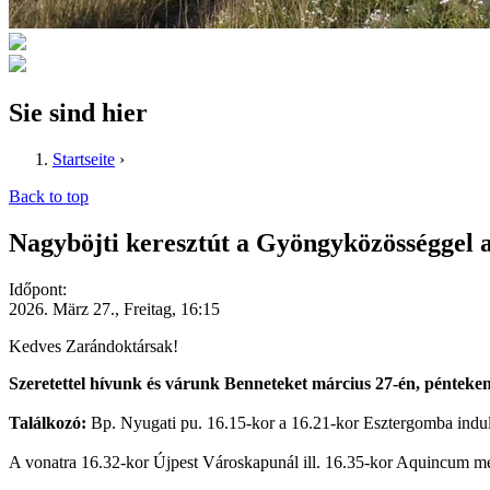
Sie sind hier
Startseite
›
Back to top
Nagyböjti keresztút a Gyöngyközösséggel a
Időpont:
2026. März 27., Freitag, 16:15
Kedves Zarándoktársak!
Szeretettel hívunk és várunk Benneteket március 27-én, pénteken a
Találkozó:
Bp. Nyugati pu. 16.15-kor a 16.21-kor Esztergomba induló
A vonatra 16.32-kor Újpest Városkapunál ill. 16.35-kor Aquincum megál