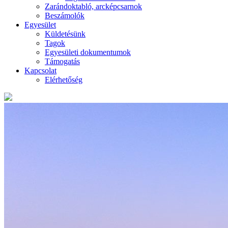
Zarándoktabló, arcképcsarnok
Beszámolók
Egyesület
Küldetésünk
Tagok
Egyesületi dokumentumok
Támogatás
Kapcsolat
Elérhetőség