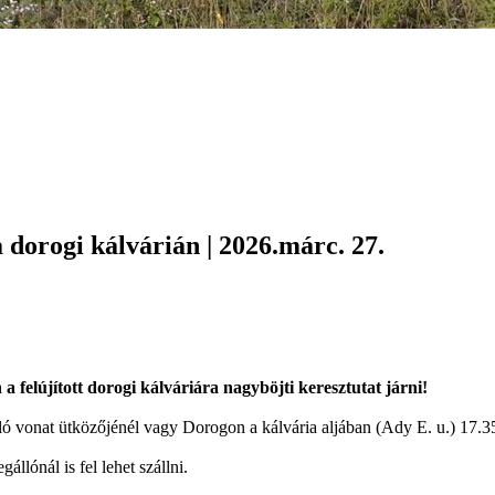
 dorogi kálvárián | 2026.márc. 27.
 felújított dorogi kálváriára nagyböjti keresztutat járni!
 vonat ütközőjénél vagy Dorogon a kálvária aljában (Ady E. u.) 17.3
lónál is fel lehet szállni.