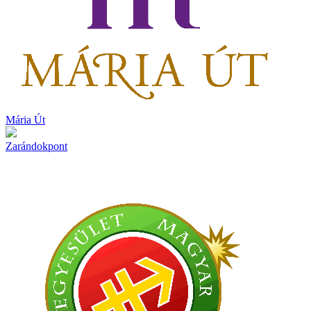
Mária Út
Zarándokpont