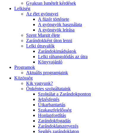
Gyakran Ismételt kérdések
Lelkiség
Az élet gyöngyei
A füzér története
A gyöngyök használata
A gyöngyök leírása
Szent Margit élete
Zarándokként úton lenni
Lelki útravalók
Zarándokimádságok
Lelki ráhangolódás az útra
Könyvajánló
Programok
Aktuális programjaink
Közösség
Kik vagyunk?
Önkéntes szolgáltataink
Szolgálat a Zarándokponton
Jelzésfestés
Útkarbantartás
Szakaszfelelősség
Honlapfordítás
Zarándokfogadás
Zarándoklatszervezés
Segítés zarándoklaton