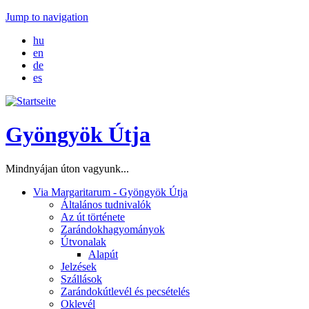
Jump to navigation
hu
en
de
es
Gyöngyök Útja
Mindnyájan úton vagyunk...
Via Margaritarum - Gyöngyök Útja
Általános tudnivalók
Az út története
Zarándokhagyományok
Útvonalak
Alapút
Jelzések
Szállások
Zarándokútlevél és pecsételés
Oklevél