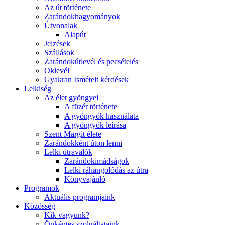
Az út története
Zarándokhagyományok
Útvonalak
Alapút
Jelzések
Szállások
Zarándokútlevél és pecsételés
Oklevél
Gyakran Ismételt kérdések
Lelkiség
Az élet gyöngyei
A füzér története
A gyöngyök használata
A gyöngyök leírása
Szent Margit élete
Zarándokként úton lenni
Lelki útravalók
Zarándokimádságok
Lelki ráhangolódás az útra
Könyvajánló
Programok
Aktuális programjaink
Közösség
Kik vagyunk?
Önkéntes szolgáltataink