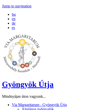
Jump to navigation
hu
en
de
es
Gyöngyök Útja
Mindnyájan úton vagyunk...
Via Margaritarum - Gyöngyök Útja
Általános tudnivalók