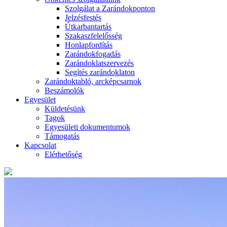
Szolgálat a Zarándokponton
Jelzésfestés
Útkarbantartás
Szakaszfelelősség
Honlapfordítás
Zarándokfogadás
Zarándoklatszervezés
Segítés zarándoklaton
Zarándoktabló, arcképcsarnok
Beszámolók
Egyesület
Küldetésünk
Tagok
Egyesületi dokumentumok
Támogatás
Kapcsolat
Elérhetőség