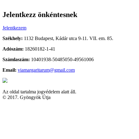
Jelentkezz önkéntesnek
Jelentkezem
Székhely:
1132 Budapest, Kádár utca 9-11. VII. em. 85.
Adószám:
18260182-1-41
Számlaszám:
10401938-50485050-49561006
Email:
viamargaritarum@gmail.com
Az oldal tartalma jogvédelem alatt áll.
© 2017. Gyöngyök Útja