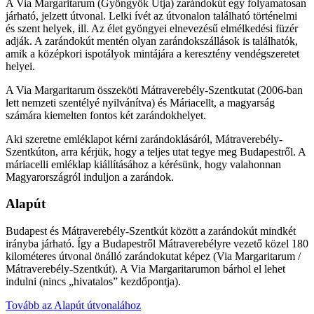
A Via Margaritarum (Gyöngyök Útja) zarándokút egy folyamatosan
járható, jelzett útvonal. Lelki ívét az útvonalon található történelmi
és szent helyek, ill. Az élet gyöngyei elnevezésű elmélkedési füzér
adják. A zarándokút mentén olyan zarándokszállások is találhatók,
amik a középkori ispotályok mintájára a keresztény vendégszeretet
helyei.
A Via Margaritarum összeköti Mátraverebély-Szentkutat (2006-ban
lett nemzeti szentélyé nyilvánítva) és Máriacellt, a magyarság
számára kiemelten fontos két zarándokhelyet.
Aki szeretne emléklapot kérni zarándoklásáról, Mátraverebély-
Szentkúton, arra kérjük, hogy a teljes utat tegye meg Budapestről. A
máriacelli emléklap kiállításához a kérésünk, hogy valahonnan
Magyarországról induljon a zarándok.
Alapút
Budapest és Mátraverebély-Szentkút között a zarándokút mindkét
irányba járható. Így a Budapestről Mátraverebélyre vezető közel 180
kilométeres útvonal önálló zarándokutat képez (Via Margaritarum /
Mátraverebély-Szentkút). A Via Margaritarumon bárhol el lehet
indulni (nincs „hivatalos” kezdőpontja).
Tovább az Alapút útvonalához