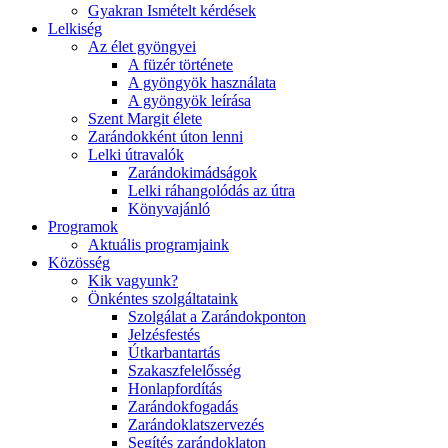
Gyakran Ismételt kérdések
Lelkiség
Az élet gyöngyei
A füzér története
A gyöngyök használata
A gyöngyök leírása
Szent Margit élete
Zarándokként úton lenni
Lelki útravalók
Zarándokimádságok
Lelki ráhangolódás az útra
Könyvajánló
Programok
Aktuális programjaink
Közösség
Kik vagyunk?
Önkéntes szolgáltataink
Szolgálat a Zarándokponton
Jelzésfestés
Útkarbantartás
Szakaszfelelősség
Honlapfordítás
Zarándokfogadás
Zarándoklatszervezés
Segítés zarándoklaton