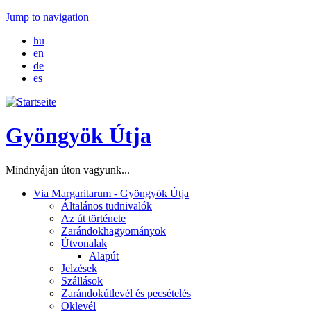
Jump to navigation
hu
en
de
es
Gyöngyök Útja
Mindnyájan úton vagyunk...
Via Margaritarum - Gyöngyök Útja
Általános tudnivalók
Az út története
Zarándokhagyományok
Útvonalak
Alapút
Jelzések
Szállások
Zarándokútlevél és pecsételés
Oklevél