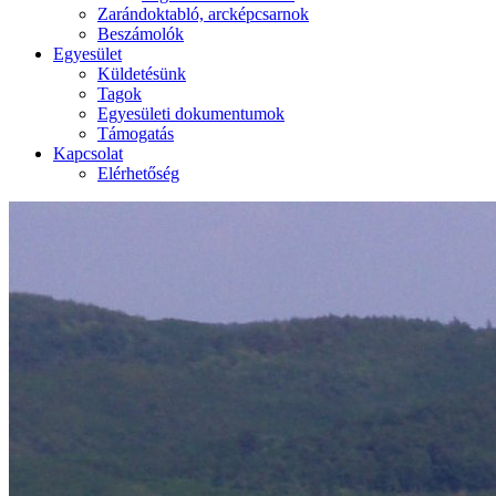
Zarándoktabló, arcképcsarnok
Beszámolók
Egyesület
Küldetésünk
Tagok
Egyesületi dokumentumok
Támogatás
Kapcsolat
Elérhetőség