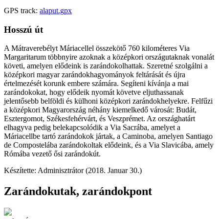
GPS track:
alaput.gpx
Hosszú út
A Mátraverebélyt Máriacellel összekötő 760 kilométeres Via
Margaritarum többnyire azoknak a középkori országutaknak vonalát
követi, amelyen elődeink is zarándokolhattak. Szeretné szolgálni a
középkori magyar zarándokhagyományok feltárását és újra
értelmezését korunk embere számára. Segíteni kívánja a mai
zarándokokat, hogy elődeik nyomát követve eljuthassanak
jelentősebb belföldi és külhoni középkori zarándokhelyekre. Felfűzi
a középkori Magyarország néhány kiemelkedő városát: Budát,
Esztergomot, Székesfehérvárt, és Veszprémet. Az országhatárt
elhagyva pedig belekapcsolódik a Via Sacrába, amelyet a
Máriacellbe tartó zarándokok jártak, a Caminoba, amelyen Santiago
de Compostelába zarándokoltak elődeink, és a Via Slavicába, amely
Rómába vezető ősi zarándokút.
Készítette: Adminisztrátor (2018. Januar 30.)
Zarándokutak, zarándokpont