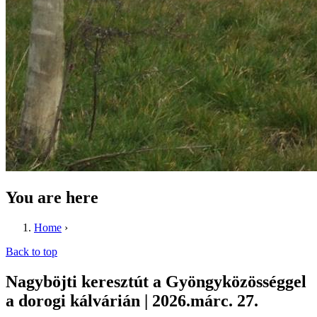
You are here
Home
›
Back to top
Nagyböjti keresztút a Gyöngyközösséggel
a dorogi kálvárián | 2026.márc. 27.