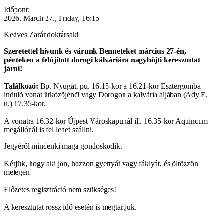
Időpont:
2026. March 27., Friday, 16:15
Kedves Zarándoktársak!
Szeretettel hívunk és várunk Benneteket március 27-én,
pénteken a felújított dorogi kálváriára nagyböjti keresztutat
járni!
Találkozó:
Bp. Nyugati pu. 16.15-kor a 16.21-kor Esztergomba
induló vonat ütközőjénél vagy Dorogon a kálvária aljában (Ady E.
u.) 17.35-kor.
A vonatra 16.32-kor Újpest Városkapunál ill. 16.35-kor Aquincum
megállónál is fel lehet szállni.
Jegyéről mindenki maga gondoskodik.
Kérjük, hogy aki jön, hozzon gyertyát vagy fáklyát, és öltözzön
melegen!
Előzetes regisztráció nem szükséges!
A keresztutat rossz idő esetén is megtartjuk.