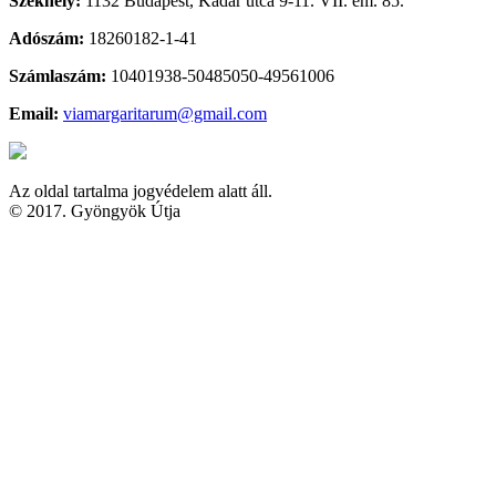
Székhely:
1132 Budapest, Kádár utca 9-11. VII. em. 85.
Adószám:
18260182-1-41
Számlaszám:
10401938-50485050-49561006
Email:
viamargaritarum@gmail.com
Az oldal tartalma jogvédelem alatt áll.
© 2017. Gyöngyök Útja