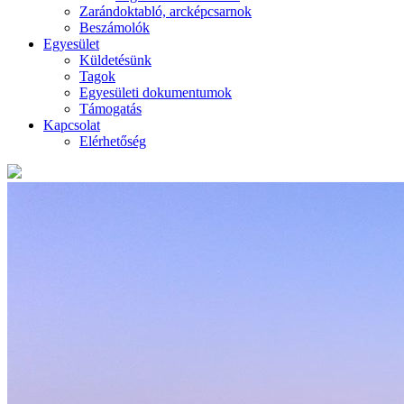
Zarándoktabló, arcképcsarnok
Beszámolók
Egyesület
Küldetésünk
Tagok
Egyesületi dokumentumok
Támogatás
Kapcsolat
Elérhetőség