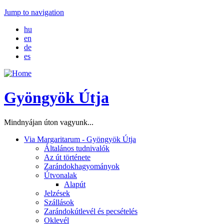
Jump to navigation
hu
en
de
es
Gyöngyök Útja
Mindnyájan úton vagyunk...
Via Margaritarum - Gyöngyök Útja
Általános tudnivalók
Az út története
Zarándokhagyományok
Útvonalak
Alapút
Jelzések
Szállások
Zarándokútlevél és pecsételés
Oklevél