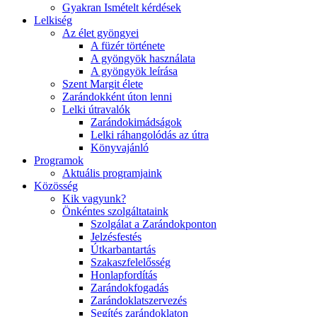
Gyakran Ismételt kérdések
Lelkiség
Az élet gyöngyei
A füzér története
A gyöngyök használata
A gyöngyök leírása
Szent Margit élete
Zarándokként úton lenni
Lelki útravalók
Zarándokimádságok
Lelki ráhangolódás az útra
Könyvajánló
Programok
Aktuális programjaink
Közösség
Kik vagyunk?
Önkéntes szolgáltataink
Szolgálat a Zarándokponton
Jelzésfestés
Útkarbantartás
Szakaszfelelősség
Honlapfordítás
Zarándokfogadás
Zarándoklatszervezés
Segítés zarándoklaton