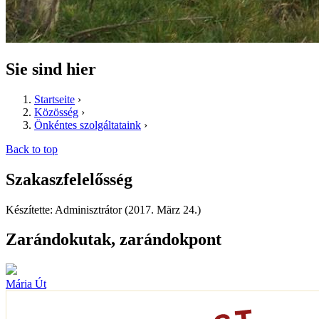
Sie sind hier
Startseite
›
Közösség
›
Önkéntes szolgáltataink
›
Back to top
Szakaszfelelősség
Készítette: Adminisztrátor (2017. März 24.)
Zarándokutak, zarándokpont
Mária Út