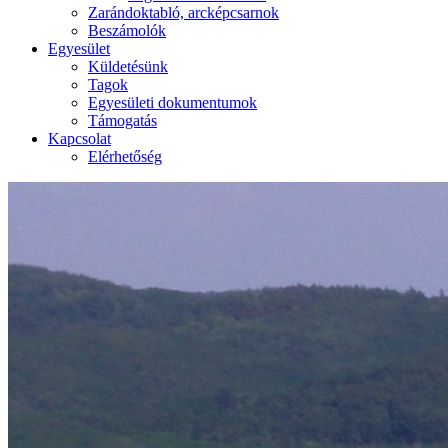
Zarándoktabló, arcképcsarnok
Beszámolók
Egyesület
Küldetésünk
Tagok
Egyesületi dokumentumok
Támogatás
Kapcsolat
Elérhetőség