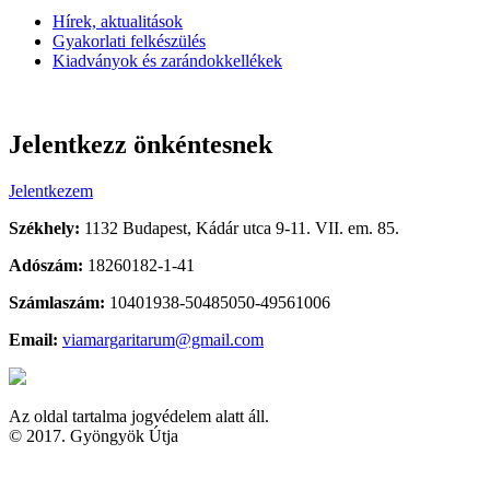
Hírek, aktualitások
Gyakorlati felkészülés
Kiadványok és zarándokkellékek
Jelentkezz önkéntesnek
Jelentkezem
Székhely:
1132 Budapest, Kádár utca 9-11. VII. em. 85.
Adószám:
18260182-1-41
Számlaszám:
10401938-50485050-49561006
Email:
viamargaritarum@gmail.com
Az oldal tartalma jogvédelem alatt áll.
© 2017. Gyöngyök Útja