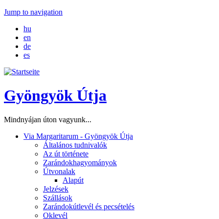
Jump to navigation
hu
en
de
es
Gyöngyök Útja
Mindnyájan úton vagyunk...
Via Margaritarum - Gyöngyök Útja
Általános tudnivalók
Az út története
Zarándokhagyományok
Útvonalak
Alapút
Jelzések
Szállások
Zarándokútlevél és pecsételés
Oklevél