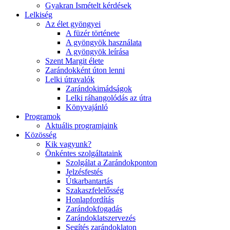
Gyakran Ismételt kérdések
Lelkiség
Az élet gyöngyei
A füzér története
A gyöngyök használata
A gyöngyök leírása
Szent Margit élete
Zarándokként úton lenni
Lelki útravalók
Zarándokimádságok
Lelki ráhangolódás az útra
Könyvajánló
Programok
Aktuális programjaink
Közösség
Kik vagyunk?
Önkéntes szolgáltataink
Szolgálat a Zarándokponton
Jelzésfestés
Útkarbantartás
Szakaszfelelősség
Honlapfordítás
Zarándokfogadás
Zarándoklatszervezés
Segítés zarándoklaton