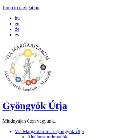
Jump to navigation
hu
en
de
es
Gyöngyök Útja
Mindnyájan úton vagyunk...
Via Margaritarum - Gyöngyök Útja
Általános tudnivalók