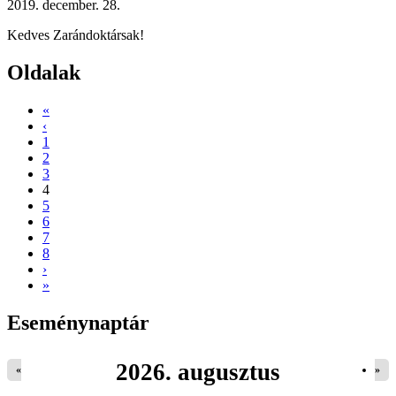
2019. december. 28.
Kedves Zarándoktársak!
Oldalak
«
‹
1
2
3
4
5
6
7
8
›
»
Eseménynaptár
2026. augusztus
«
»