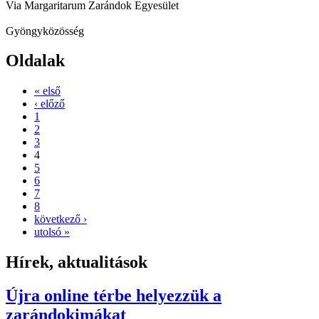
Via Margaritarum Zarándok Egyesület
Gyöngyközösség
Oldalak
« első
‹ előző
1
2
3
4
5
6
7
8
következő ›
utolsó »
Hírek, aktualitások
Újra online térbe helyezzük a
zarándokimákat