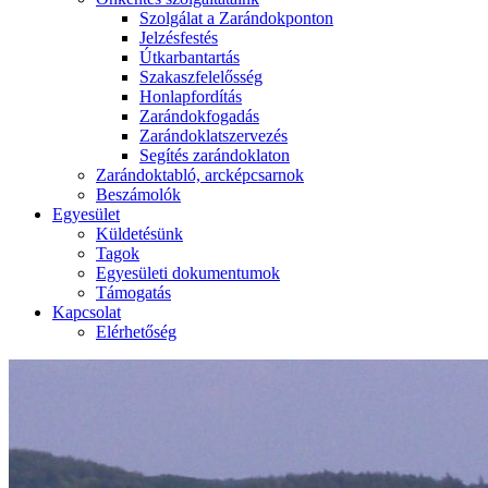
Szolgálat a Zarándokponton
Jelzésfestés
Útkarbantartás
Szakaszfelelősség
Honlapfordítás
Zarándokfogadás
Zarándoklatszervezés
Segítés zarándoklaton
Zarándoktabló, arcképcsarnok
Beszámolók
Egyesület
Küldetésünk
Tagok
Egyesületi dokumentumok
Támogatás
Kapcsolat
Elérhetőség