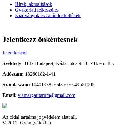
Hírek, aktualitások
Gyakorlati felkészülés
Kiadványok és zarándokkellékek
Jelentkezz önkéntesnek
Jelentkezem
Székhely:
1132 Budapest, Kádár utca 9-11. VII. em. 85.
Adószám:
18260182-1-41
Számlaszám:
10401938-50485050-49561006
Email:
viamargaritarum@gmail.com
Az oldal tartalma jogvédelem alatt áll.
© 2017. Gyöngyök Útja