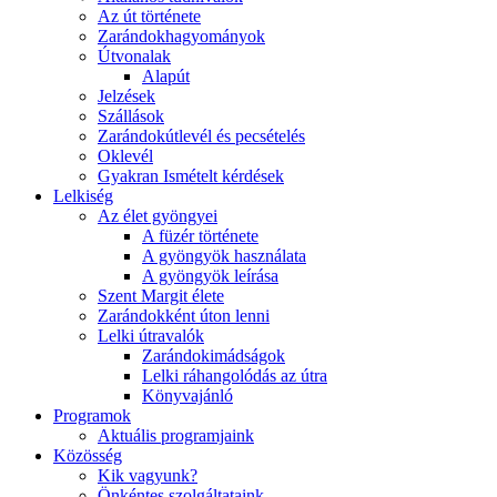
Az út története
Zarándokhagyományok
Útvonalak
Alapút
Jelzések
Szállások
Zarándokútlevél és pecsételés
Oklevél
Gyakran Ismételt kérdések
Lelkiség
Az élet gyöngyei
A füzér története
A gyöngyök használata
A gyöngyök leírása
Szent Margit élete
Zarándokként úton lenni
Lelki útravalók
Zarándokimádságok
Lelki ráhangolódás az útra
Könyvajánló
Programok
Aktuális programjaink
Közösség
Kik vagyunk?
Önkéntes szolgáltataink