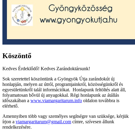
Köszöntő
Kedves Érdeklődő! Kedves Zarándoktársunk!
Sok szeretettel köszöntünk a Gyöngyök Útja zarándokút új
honlapján, melyen az útról, programjainkról, közösségünkről és
egyesületünkről talál információkat. Honlapunk feltöltés alatt áll,
folyamatosan bővül új anyagokkal. Régi honlapunk az átállás
időszakában a
www.viamargaritarum.info
oldalon továbbra is
elérhető.
Amennyiben több vagy személyes segítségre van szüksége, kérjük
írjon a
viamargaritarum@gmail.com
címre, szívesen állunk
rendelkezésére.