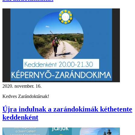
2020. november. 16.
Kedves Zarándoktársak!
Újra indulnak a zarándokimák kéthetente
keddenként