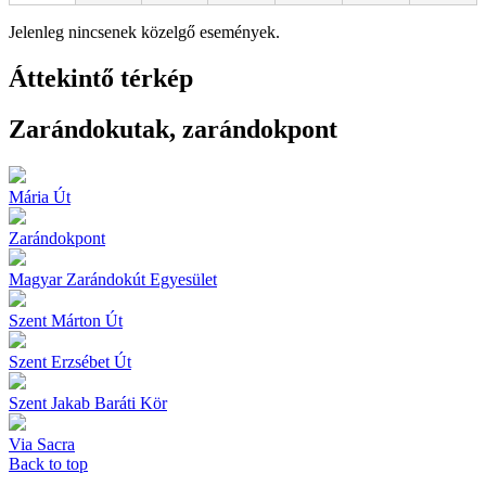
Jelenleg nincsenek közelgő események.
Áttekintő térkép
Zarándokutak, zarándokpont
Mária Út
Zarándokpont
Magyar Zarándokút Egyesület
Szent Márton Út
Szent Erzsébet Út
Szent Jakab Baráti Kör
Via Sacra
Back to top