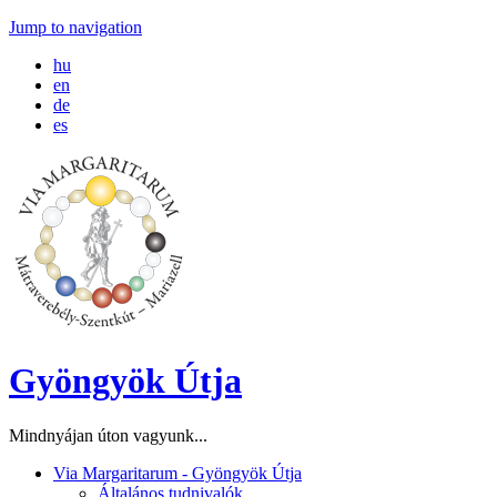
Jump to navigation
hu
en
de
es
Gyöngyök Útja
Mindnyájan úton vagyunk...
Via Margaritarum - Gyöngyök Útja
Általános tudnivalók