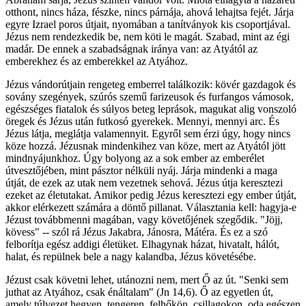
otthont, nincs háza, fészke, nincs párnája, ahová lehajtsa fejét. Járja
egyre Izrael poros útjait, nyomában a tanítványok kis csoportjával.
Jézus nem rendezkedik be, nem köti le magát. Szabad, mint az égi
madár. De ennek a szabadságnak iránya van: az Atyától az
emberekhez és az emberekkel az Atyához.
Jézus vándorútjain rengeteg emberrel találkozik: kövér gazdagok és
sovány szegények, szúrós szemű farizeusok és furfangos vámosok,
egészséges fiatalok és súlyos beteg leprások, magukat alig vonszoló
öregek és Jézus után futkosó gyerekek. Mennyi, mennyi arc. És
Jézus látja, meglátja valamennyit. Egyről sem érzi úgy, hogy nincs
köze hozzá. Jézusnak mindenkihez van köze, mert az Atyától jött
mindnyájunkhoz. Úgy bolyong az a sok ember az emberélet
útvesztőjében, mint pásztor nélküli nyáj. Járja mindenki a maga
útját, de ezek az utak nem vezetnek sehová. Jézus útja keresztezi
ezeket az életutakat. Amikor pedig Jézus keresztezi egy ember útját,
akkor elérkezett számára a döntő pillanat. Választania kell: hagyja-e
Jézust továbbmenni magában, vagy követőjének szegődik. "Jöjj,
kövess" -- szól rá Jézus Jakabra, Jánosra, Mátéra. És ez a szó
felborítja egész addigi életüket. Elhagynak házat, hivatalt, hálót,
halat, és repülnek bele a nagy kalandba, Jézus követésébe.
Jézust csak követni lehet, utánozni nem, mert Ő az út. "Senki sem
juthat az Atyához, csak énáltalam" (Jn 14,6). Ő az egyetlen út,
amely túlvezet hegyen, tengeren, felhőkön, csillagokon, oda egészen