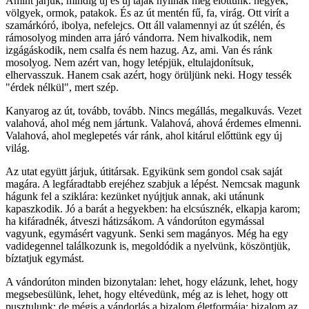
Amint járjuk, mindig új és új tájak nyílnak meg előttünk: hegyek,
völgyek, ormok, patakok. És az út mentén fű, fa, virág. Ott virít a
szamárkóró, ibolya, nefelejcs. Ott áll valamennyi az út szélén, és
rámosolyog minden arra járó vándorra. Nem hivalkodik, nem
izgágáskodik, nem csalfa és nem hazug. Az, ami. Van és ránk
mosolyog. Nem azért van, hogy letépjük, eltulajdonítsuk,
elhervasszuk. Hanem csak azért, hogy örüljünk neki. Hogy tessék
"érdek nélkül", mert szép.
Kanyarog az út, tovább, tovább. Nincs megállás, megalkuvás. Vezet
valahová, ahol még nem jártunk. Valahová, ahová érdemes elmenni.
Valahová, ahol meglepetés vár ránk, ahol kitárul előttünk egy új
világ.
Az utat együtt járjuk, útitársak. Egyikünk sem gondol csak saját
magára. A legfáradtabb erejéhez szabjuk a lépést. Nemcsak magunk
hágunk fel a sziklára: kezünket nyújtjuk annak, aki utánunk
kapaszkodik. Jó a barát a hegyekben: ha elcsúsznék, elkapja karom;
ha kifáradnék, átveszi hátizsákom. A vándorúton egymással
vagyunk, egymásért vagyunk. Senki sem magányos. Még ha egy
vadidegennel találkozunk is, megoldódik a nyelvünk, köszöntjük,
bíztatjuk egymást.
A vándorúton minden bizonytalan: lehet, hogy elázunk, lehet, hogy
megsebesülünk, lehet, hogy eltévedünk, még az is lehet, hogy ott
pusztulunk; de mégis a vándorlás a bizalom életformája: bizalom az