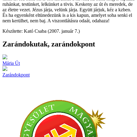
ruhánkat, testünket, lelkünket a tövis. Keskeny az út és meredek, de
az életre vezet. Jézus járja, velünk járja. Együtt járjuk, kéz a kzben.
És ha egyenként eltünedezünk is a kis kapun, amelyet soha senki el
nem kerülhet, nem baj. A viszontlátásra odaát, odahaza!
Készítette: Kató Csaba (2007. január 7.)
Zarándokutak, zarándokpont
Mária Út
Zarándokpont