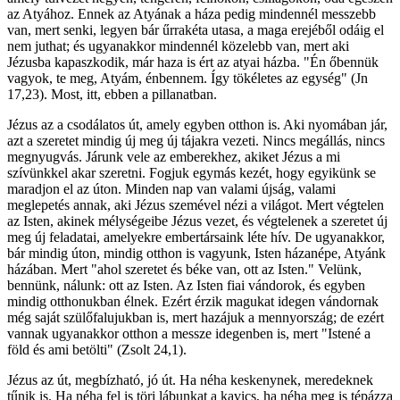
az Atyához. Ennek az Atyának a háza pedig mindennél messzebb
van, mert senki, legyen bár űrrakéta utasa, a maga erejéből odáig el
nem juthat; és ugyanakkor mindennél közelebb van, mert aki
Jézusba kapaszkodik, már haza is ért az atyai házba. "Én őbennük
vagyok, te meg, Atyám, énbennem. Így tökéletes az egység" (Jn
17,23). Most, itt, ebben a pillanatban.
Jézus az a csodálatos út, amely egyben otthon is. Aki nyomában jár,
azt a szeretet mindig új meg új tájakra vezeti. Nincs megállás, nincs
megnyugvás. Járunk vele az emberekhez, akiket Jézus a mi
szívünkkel akar szeretni. Fogjuk egymás kezét, hogy egyikünk se
maradjon el az úton. Minden nap van valami újság, valami
meglepetés annak, aki Jézus szemével nézi a világot. Mert végtelen
az Isten, akinek mélységeibe Jézus vezet, és végtelenek a szeretet új
meg új feladatai, amelyekre embertársaink léte hív. De ugyanakkor,
bár mindig úton, mindig otthon is vagyunk, Isten házanépe, Atyánk
házában. Mert "ahol szeretet és béke van, ott az Isten." Velünk,
bennünk, nálunk: ott az Isten. Az Isten fiai vándorok, és egyben
mindig otthonukban élnek. Ezért érzik magukat idegen vándornak
még saját szülőfalujukban is, mert hazájuk a mennyország; de ezért
vannak ugyanakkor otthon a messze idegenben is, mert "Istené a
föld és ami betölti" (Zsolt 24,1).
Jézus az út, megbízható, jó út. Ha néha keskenynek, meredeknek
tűnik is. Ha néha fel is töri lábunkat a kavics, ha néha meg is tépázza