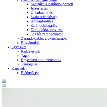
Szolgálat a Zarándokponton
Jelzésfestés
Útkarbantartás
Szakaszfelelősség
Honlapfordítás
Zarándokfogadás
Zarándoklatszervezés
Segítés zarándoklaton
Zarándoktabló, arcképcsarnok
Beszámolók
Egyesület
Küldetésünk
Tagok
Egyesületi dokumentumok
Támogatás
Kapcsolat
Elérhetőség