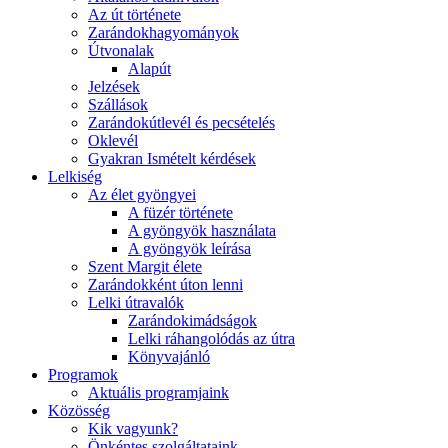
Az út története
Zarándokhagyományok
Útvonalak
Alapút
Jelzések
Szállások
Zarándokútlevél és pecsételés
Oklevél
Gyakran Ismételt kérdések
Lelkiség
Az élet gyöngyei
A füzér története
A gyöngyök használata
A gyöngyök leírása
Szent Margit élete
Zarándokként úton lenni
Lelki útravalók
Zarándokimádságok
Lelki ráhangolódás az útra
Könyvajánló
Programok
Aktuális programjaink
Közösség
Kik vagyunk?
Önkéntes szolgáltataink