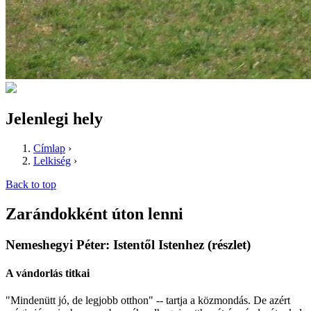
Jelenlegi hely
Címlap
›
Lelkiség
›
Back to top
Zarándokként úton lenni
Nemeshegyi Péter: Istentől Istenhez (részlet)
A vándorlás titkai
"Mindenütt jó, de legjobb otthon" -- tartja a közmondás. De azért