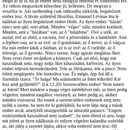
mégis jó az is, ha az ember néha elhagyja otthonát és vándorútra kel.
Az otthon megszokott kényelme jó, kellemes. De megvan a
veszélye is. Aki szellemileg csak otthonába zárkózik, begubózott
ember lesz. A litván születésű filozófus, Emanuel Lévinas írta le
találóan az ilyen begubózott ember életét. Az ilyen ember "házán"
nincs sem ajtó, sem ablak. Minden "véges" nála; minden korlátolt.
Minden, ami a "házában" van, az ő "tulajdona". Övé a szék, az
asztal; övé az ebéd, a vacsora, övé a pénzesláda és a bankbetét. Ami
a fejében van, az is az övé: az ő gondolatai, az ő tervei, az ő vágyai.
Ha más ember lakik a házban, az is az övé: az ő cselédje, az ő
felesége, az ő gyereke. Nincs szeme, hogy igazán meglássa őket.
Nem veszi észre orcájukon a könnyet. Csak azt nézi, hogy mit
használnak neki, hogy tudja őket kihasználni, kiélvezni. Az ilyen
ember teljesen berendezkedett. Tele az éléskamra, tele a pince. Nem
érheti meglepetés, léte biztosítva van. És mégis, épp őrá áll a
Szentírás szava: "Te balga! Ma számonkéri az Isten lelkedet! Kié
lesz amit gyűjtöttél?" (Lk 12,20) Szerencsétlen ember! Nem ismeri
az Istent! Mert mindent a maga véges mértékével mér, az Isten pedig
végtelen; mindent magához viszonyít, az Isten pedig az, akihez
minden viszonyul. Ha ennek a szerencsétlen embernek meg nem
nyílik a szeme, ha nem tör ki gubójából, ha nem látja meg a másik
ember arcát, amelyből rászegeződik az abszolút parancs: "Engem
eszközödnek használnod nem szabad!", ha nem ébred rá arra, hogy
mit jelent az ilyen találkozás és milyen végtelen kalandba sodródik
az, aki rálép a szeretet útjára, akkor soha emberré nem lesz: élő