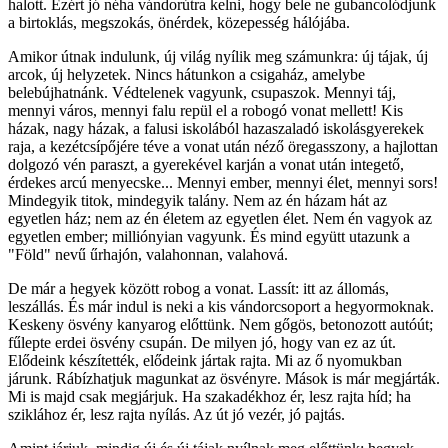
halott. Ezért jó néha vándorútra kelni, hogy bele ne gubancolódjunk
a birtoklás, megszokás, önérdek, közepesség hálójába.
Amikor útnak indulunk, új világ nyílik meg számunkra: új tájak, új
arcok, új helyzetek. Nincs hátunkon a csigaház, amelybe
belebújhatnánk. Védtelenek vagyunk, csupaszok. Mennyi táj,
mennyi város, mennyi falu repül el a robogó vonat mellett! Kis
házak, nagy házak, a falusi iskolából hazaszaladó iskolásgyerekek
raja, a kezétcsípőjére téve a vonat után néző öregasszony, a hajlottan
dolgozó vén paraszt, a gyerekével karján a vonat után integető,
érdekes arcú menyecske... Mennyi ember, mennyi élet, mennyi sors!
Mindegyik titok, mindegyik talány. Nem az én házam hát az
egyetlen ház; nem az én életem az egyetlen élet. Nem én vagyok az
egyetlen ember; milliónyian vagyunk. És mind együtt utazunk a
"Föld" nevű űrhajón, valahonnan, valahová.
De már a hegyek között robog a vonat. Lassít: itt az állomás,
leszállás. És már indul is neki a kis vándorcsoport a hegyormoknak.
Keskeny ösvény kanyarog előttünk. Nem gőgös, betonozott autóút;
fűlepte erdei ösvény csupán. De milyen jó, hogy van ez az út.
Elődeink készítették, elődeink jártak rajta. Mi az ő nyomukban
járunk. Rábízhatjuk magunkat az ösvényre. Mások is már megjárták.
Mi is majd csak megjárjuk. Ha szakadékhoz ér, lesz rajta híd; ha
sziklához ér, lesz rajta nyílás. Az út jó vezér, jó pajtás.