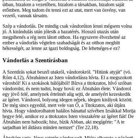
útban, bizalom a vezetőben, bizalom a társakban, bizalom saját
erőmben. Meg tudom én tenni ezt az utat, mert van ösvény, van
vezető, vannak társaim.
Szép a vándorlás. De mindig csak vándorúton lenni mégsem volna
jó. A kirándulás után jólesik a hazatérés. Hosszú utazás után
megpihenés a rég nem látott otthon. Ha egyszerre élvezhetné az
ember a vándorlás végtelen szabadságát és az otthon meghitt
békességét, az lenne az igazi boldogság. De lehetséges-e ez?
Vándorlás a Szentírásban
A Szentírás sokat beszél utakról, vándorokról. "Hitünk atyját" (vö.
Róm 4,12), Ábrahámot az Isten vándorlásra hívta. El a megszokott
városból! Ki a szokások hálójából! Bízva a titokzatos, hívó szóban
vándorolni, és nem tudni, hogy hová: ez Ábrahám élete. Vándorol
egy jövő felé, amelynek értelmét alig sejti, de amelyért kezeskedik
az ígéret. Vándorol, bolyong idegen népek, idegen királyok között.
De még sincs egyedül, mert vele van Ő, a Titokzatos, aki útjára
hívta. Hogy vándorolhatott halálos bánattal szívében Izsákkal Morija
hegye felé, amikor ez a titokzatos Isten visszakérte az ígéret fiát! De
Ábrahám nem habozik; hisz, bízik Abban, aki megígérte: "A te
sarjadban lel áldásra minden nemzet" (Ter 22,18).
Ábrahám sarja, Jézus szintén vándor volt. Mióta elhagyta a názáreti