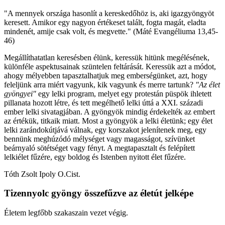
"A mennyek országa hasonlít a kereskedőhöz is, aki igazgyöngyöt
keresett. Amikor egy nagyon értékeset talált, fogta magát, eladta
mindenét, amije csak volt, és megvette." (Máté Evangéliuma 13,45-
46)
Megállíthatatlan keresésben élünk, keressük hitünk megélésének,
különféle aspektusainak szüntelen feltárását. Keressük azt a módot,
ahogy mélyebben tapasztalhatjuk meg emberségünket, azt, hogy
feleljünk arra miért vagyunk, kik vagyunk és merre tartunk?
"Az élet
gyöngyei"
egy lelki program, melyet egy protestán püspök ihletett
pillanata hozott létre, és tett megélhető lelki úttá a XXI. századi
ember lelki sivatagjában. A gyöngyök mindig érdekelték az embert
az értékük, titkaik miatt. Most a gyöngyök a lelki életünk; egy élet
lelki zarándokútjává válnak, egy korszakot jelenítenek meg, egy
bennünk meghúzódó mélységet vagy magasságot, szívünket
beárnyaló sötétséget vagy fényt. A megtapasztalt és felépített
lelkiélet fűzére, egy boldog és Istenben nyitott élet fűzére.
Tóth Zsolt Ipoly O.Cist.
Tizennyolc gyöngy összefűzve az életút jelképe
Életem legfőbb szakaszain vezet végig.