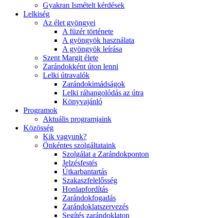
Gyakran Ismételt kérdések
Lelkiség
Az élet gyöngyei
A füzér története
A gyöngyök használata
A gyöngyök leírása
Szent Margit élete
Zarándokként úton lenni
Lelki útravalók
Zarándokimádságok
Lelki ráhangolódás az útra
Könyvajánló
Programok
Aktuális programjaink
Közösség
Kik vagyunk?
Önkéntes szolgáltataink
Szolgálat a Zarándokponton
Jelzésfestés
Útkarbantartás
Szakaszfelelősség
Honlapfordítás
Zarándokfogadás
Zarándoklatszervezés
Segítés zarándoklaton