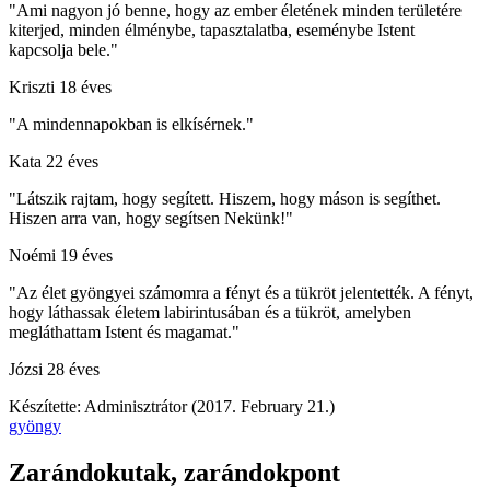
"Ami nagyon jó benne, hogy az ember életének minden területére
kiterjed, minden élménybe, tapasztalatba, eseménybe Istent
kapcsolja bele."
Kriszti 18 éves
"A mindennapokban is elkísérnek."
Kata 22 éves
"Látszik rajtam, hogy segített. Hiszem, hogy máson is segíthet.
Hiszen arra van, hogy segítsen Nekünk!"
Noémi 19 éves
"Az élet gyöngyei számomra a fényt és a tükröt jelentették. A fényt,
hogy láthassak életem labirintusában és a tükröt, amelyben
megláthattam Istent és magamat."
Józsi 28 éves
Készítette: Adminisztrátor (2017. February 21.)
gyöngy
Zarándokutak, zarándokpont