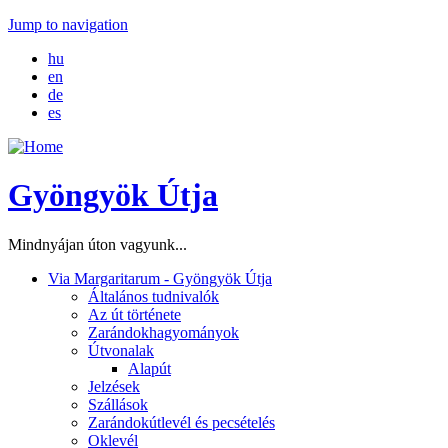
Jump to navigation
hu
en
de
es
Gyöngyök Útja
Mindnyájan úton vagyunk...
Via Margaritarum - Gyöngyök Útja
Általános tudnivalók
Az út története
Zarándokhagyományok
Útvonalak
Alapút
Jelzések
Szállások
Zarándokútlevél és pecsételés
Oklevél