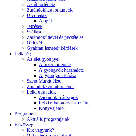
Az út története
Zarándokhagyományok
Útvonalak
Alapút
Jelzések
Szállások
Zarándokútlevél és pecsételés
Oklevél
Gyakran Ismételt kérdések
Lelkiség
Az élet gyöngyei
A füzér története
A gyöngyök használata
A gyöngyök leírása
Szent Margit élete
Zarándokként úton lenni
Lelki útravalók
Zarándokimádságok
Lelki ráhangolódás az útra
Könyvajánló
Programok
Aktuális programjaink
Közösség
Kik vagyunk?
Önkéntes szolgáltataink