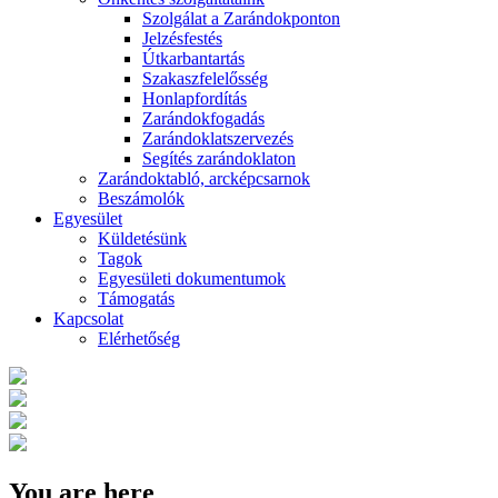
Szolgálat a Zarándokponton
Jelzésfestés
Útkarbantartás
Szakaszfelelősség
Honlapfordítás
Zarándokfogadás
Zarándoklatszervezés
Segítés zarándoklaton
Zarándoktabló, arcképcsarnok
Beszámolók
Egyesület
Küldetésünk
Tagok
Egyesületi dokumentumok
Támogatás
Kapcsolat
Elérhetőség
You are here