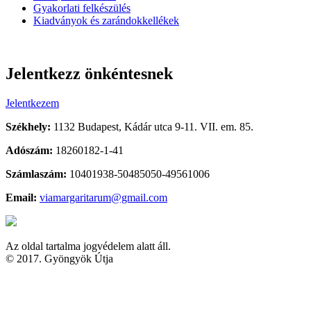
Gyakorlati felkészülés
Kiadványok és zarándokkellékek
Jelentkezz önkéntesnek
Jelentkezem
Székhely:
1132 Budapest, Kádár utca 9-11. VII. em. 85.
Adószám:
18260182-1-41
Számlaszám:
10401938-50485050-49561006
Email:
viamargaritarum@gmail.com
Az oldal tartalma jogvédelem alatt áll.
© 2017. Gyöngyök Útja