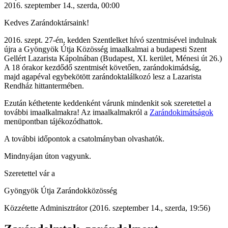
2016. szeptember 14., szerda, 00:00
Kedves Zarándoktársaink!
2016. szept. 27-én, kedden Szentlelket hívó szentmisével indulnak
újra a Gyöngyök Útja Közösség imaalkalmai a budapesti Szent
Gellért Lazarista Kápolnában (Budapest, XI. kerület, Ménesi út 26.)
A 18 órakor kezdődő szentmisét követően, zarándokimádság,
majd agapéval egybekötött zarándoktalálkozó lesz a Lazarista
Rendház hittantermében.
Ezután kéthetente keddenként várunk mindenkit sok szeretettel a
további imaalkalmakra! Az imaalkalmakról a
Zarándokimátságok
menüpontban tájékozódhattok.
A további időpontok a csatolmányban olvashatók.
Mindnyájan úton vagyunk.
Szeretettel vár a
Gyöngyök Útja Zarándokközösség
Közzétette Adminisztrátor (2016. szeptember 14., szerda, 19:56)