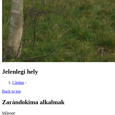
Jelenlegi hely
Címlap
›
Back to top
Zarándokima alkalmak
Időpont: