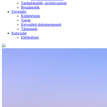
Zarándoktabló, arcképcsarnok
Beszámolók
Egyesület
Küldetésünk
Tagok
Egyesületi dokumentumok
Támogatás
Kapcsolat
Elérhetőség