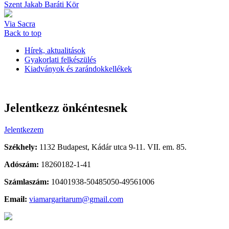
Szent Jakab Baráti Kör
Via Sacra
Back to top
Hírek, aktualitások
Gyakorlati felkészülés
Kiadványok és zarándokkellékek
Jelentkezz önkéntesnek
Jelentkezem
Székhely:
1132 Budapest, Kádár utca 9-11. VII. em. 85.
Adószám:
18260182-1-41
Számlaszám:
10401938-50485050-49561006
Email:
viamargaritarum@gmail.com