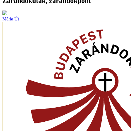
Zarándokutak, zarándokpont
Mária Út