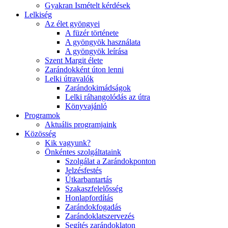
Gyakran Ismételt kérdések
Lelkiség
Az élet gyöngyei
A füzér története
A gyöngyök használata
A gyöngyök leírása
Szent Margit élete
Zarándokként úton lenni
Lelki útravalók
Zarándokimádságok
Lelki ráhangolódás az útra
Könyvajánló
Programok
Aktuális programjaink
Közösség
Kik vagyunk?
Önkéntes szolgáltataink
Szolgálat a Zarándokponton
Jelzésfestés
Útkarbantartás
Szakaszfelelősség
Honlapfordítás
Zarándokfogadás
Zarándoklatszervezés
Segítés zarándoklaton