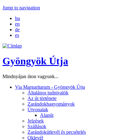
Jump to navigation
hu
en
de
es
Gyöngyök Útja
Mindnyájan úton vagyunk...
Via Margaritarum - Gyöngyök Útja
Általános tudnivalók
Az út története
Zarándokhagyományok
Útvonalak
Alapút
Jelzések
Szállások
Zarándokútlevél és pecsételés
Oklevél