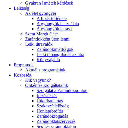
Gyakran Ismételt kérdések
Lelkiség
Az élet gyöngyei
A füzér története
A gyöngyök használata
A gyöngyök leírása
Szent Margit élete
Zarándokként úton lenni
Lelki útravalók
Zarándokimádságok
Lelki ráhangolódás az útra
Könyvajánló
Programok
Aktuális programjaink
Közösség
Kik vagyunk?
Önkéntes szolgáltataink
Szolgálat a Zarándokponton
Jelzésfestés
Útkarbantartás
Szakaszfelelősség
Honlapfordítás
Zarándokfogadás
Zarándoklatszervezés
Segítés zarándoklaton