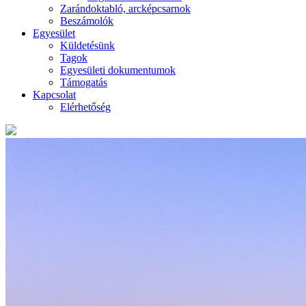
Zarándoktabló, arcképcsarnok
Beszámolók
Egyesület
Küldetésünk
Tagok
Egyesületi dokumentumok
Támogatás
Kapcsolat
Elérhetőség