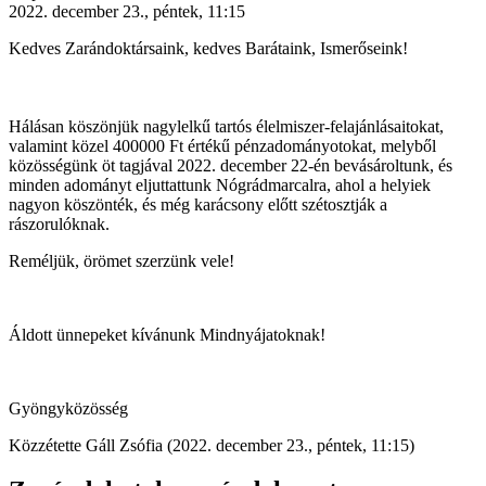
2022. december 23., péntek, 11:15
Kedves Zarándoktársaink, kedves Barátaink, Ismerőseink!
Hálásan köszönjük nagylelkű tartós élelmiszer-felajánlásaitokat,
valamint közel 400000 Ft értékű pénzadományotokat, melyből
közösségünk öt tagjával 2022. december 22-én bevásároltunk, és
minden adományt eljuttattunk Nógrádmarcalra, ahol a helyiek
nagyon köszönték, és még karácsony előtt szétosztják a
rászorulóknak.
Reméljük, örömet szerzünk vele!
Áldott ünnepeket kívánunk Mindnyájatoknak!
Gyöngyközösség
Közzétette Gáll Zsófia (2022. december 23., péntek, 11:15)