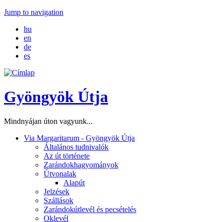
Jump to navigation
hu
en
de
es
Gyöngyök Útja
Mindnyájan úton vagyunk...
Via Margaritarum - Gyöngyök Útja
Általános tudnivalók
Az út története
Zarándokhagyományok
Útvonalak
Alapút
Jelzések
Szállások
Zarándokútlevél és pecsételés
Oklevél