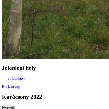
Jelenlegi hely
Címlap
›
Back to top
Karácsony 2022
Időpont: