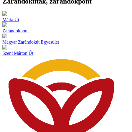
Zarándokutak, zarándokpont
Mária Út
Zarándokpont
Magyar Zarándokút Egyesület
Szent Márton Út