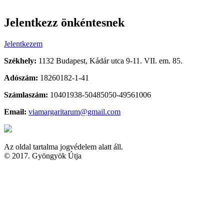
Jelentkezz önkéntesnek
Jelentkezem
Székhely:
1132 Budapest, Kádár utca 9-11. VII. em. 85.
Adószám:
18260182-1-41
Számlaszám:
10401938-50485050-49561006
Email:
viamargaritarum@gmail.com
Az oldal tartalma jogvédelem alatt áll.
© 2017. Gyöngyök Útja