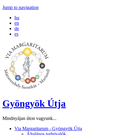
Jump to navigation
hu
en
de
es
Gyöngyök Útja
Mindnyájan úton vagyunk...
Via Margaritarum - Gyöngyök Útja
Általános tudnivalók