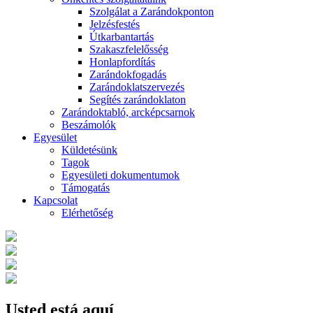
Szolgálat a Zarándokponton
Jelzésfestés
Útkarbantartás
Szakaszfelelősség
Honlapfordítás
Zarándokfogadás
Zarándoklatszervezés
Segítés zarándoklaton
Zarándoktabló, arcképcsarnok
Beszámolók
Egyesület
Küldetésünk
Tagok
Egyesületi dokumentumok
Támogatás
Kapcsolat
Elérhetőség
Usted está aquí