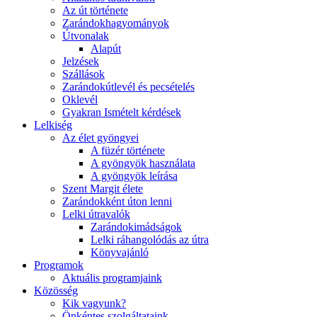
Az út története
Zarándokhagyományok
Útvonalak
Alapút
Jelzések
Szállások
Zarándokútlevél és pecsételés
Oklevél
Gyakran Ismételt kérdések
Lelkiség
Az élet gyöngyei
A füzér története
A gyöngyök használata
A gyöngyök leírása
Szent Margit élete
Zarándokként úton lenni
Lelki útravalók
Zarándokimádságok
Lelki ráhangolódás az útra
Könyvajánló
Programok
Aktuális programjaink
Közösség
Kik vagyunk?
Önkéntes szolgáltataink